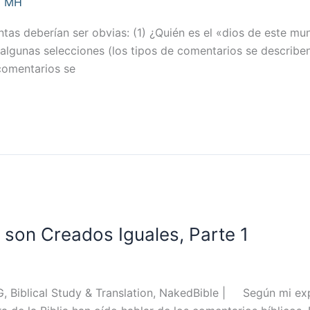
/
MH
untas deberían ser obvias: (1) ¿Quién es el «dios de este m
gunas selecciones (los tipos de comentarios se describen 
comentarios se
son Creados Iguales, Parte 1
, Biblical Study & Translation, NakedBible | Según mi exp