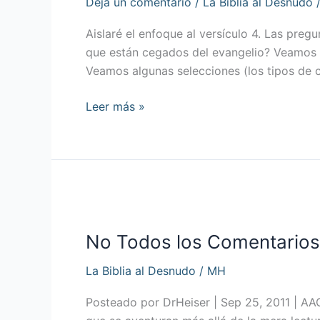
Deja un comentario
/
La Biblia al Desnudo
son
Creados
Aislaré el enfoque al versículo 4. Las preg
Iguales,
que están cegados del evangelio? Veamos al
Parte
Veamos algunas selecciones (los tipos de 
2
Leer más »
No
Todos
No Todos los Comentarios 
los
Comentarios
La Biblia al Desnudo
/
MH
son
Creados
Posteado por DrHeiser | Sep 25, 2011 | AAG
Iguales,