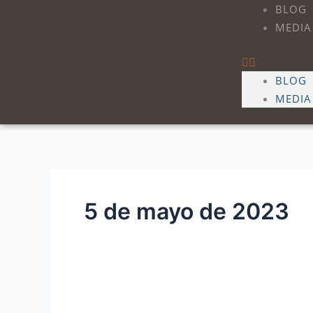
Ir
BLOG
al
MEDIA
contenido
BLOG
MEDIA
5 de mayo de 2023
Lecturas