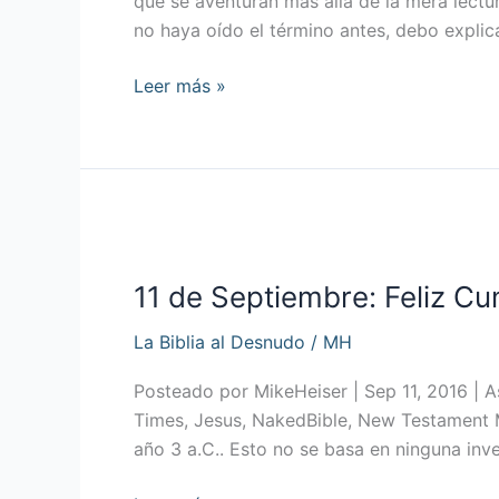
que se aventuran más allá de la mera lectur
Parte
no haya oído el término antes, debo explic
1
Leer más »
11
de
11 de Septiembre: Feliz C
Septiembre:
Feliz
La Biblia al Desnudo
/
MH
Cumpleaños
a
Posteado por MikeHeiser | Sep 11, 2016 | As
Jesús
Times, Jesus, NakedBible, New Testament M
año 3 a.C.. Esto no se basa en ninguna inv