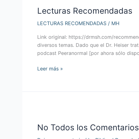
Recomendadas
Lecturas Recomendadas
LECTURAS RECOMENDADAS
/
MH
Link original: https://drmsh.com/recommend
diversos temas. Dado que el Dr. Heiser tr
podcast Peeranormal [por ahora sólo disponi
Leer más »
No
Todos
No Todos los Comentarios 
los
Comentarios