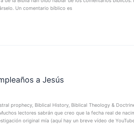
a de la Biblia han oído hablar de los comentarios bíblicos.
árselo. Un comentario bíblico es
umpleaños a Jesús
tral prophecy, Biblical History, Biblical Theology & Doctri
uchos lectores sabrán que creo que la fecha real de nacim
estigación original mía (aquí hay un breve vídeo de YouTub