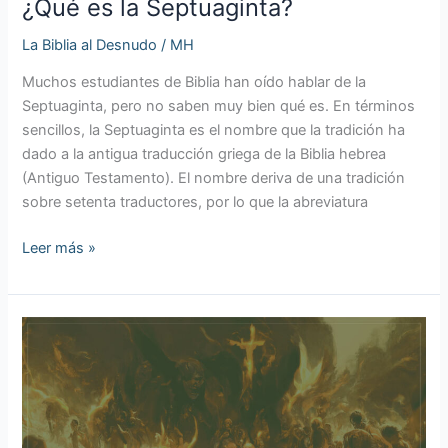
¿Qué es la Septuaginta?
La Biblia al Desnudo
/
MH
Muchos estudiantes de Biblia han oído hablar de la
Septuaginta, pero no saben muy bien qué es. En términos
sencillos, la Septuaginta es el nombre que la tradición ha
dado a la antigua traducción griega de la Biblia hebrea
(Antiguo Testamento). El nombre deriva de una tradición
sobre setenta traductores, por lo que la abreviatura
Leer más »
Satanás
en
el
Antiguo
Testamento