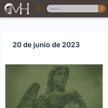
Ir
Buscar
al
contenido
20 de junio de 2023
Ángeles
y
Demonios