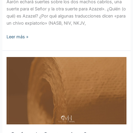
Aarón echará suertes sobre los dos machos cabríos, una
suerte para el Señor y la otra suerte para Azazel». ¿Quién (o
qué) es Azazel? ¿Por qué algunas traducciones dicen «para
un chivo expiatorio» (NASB, NIV, NKJV,
Leer más »
¿Qué
es
la
Septuaginta?