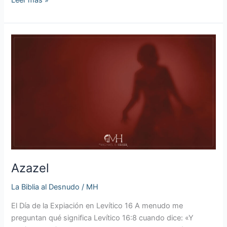
Azazel
Azazel
La Biblia al Desnudo
/
MH
El Día de la Expiación en Levítico 16 A menudo me
preguntan qué significa Levítico 16:8 cuando dice: «Y