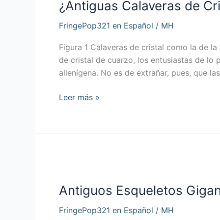
¿Antiguas Calaveras de Cri
de
Cristal?
FringePop321 en Español
/
MH
Separando
la
Figura 1 Calaveras de cristal como la de l
Realidad
de cristal de cuarzo, los entusiastas de l
de
alienígena. No es de extrañar, pues, que las
la
Ficción
Leer más »
Antiguos
Esqueletos
Antiguos Esqueletos Gigan
Gigantes
–
FringePop321 en Español
/
MH
¿Son