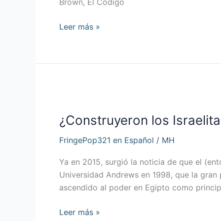
Brown, El Código
Leer más »
¿Construyeron
los
¿Construyeron los Israelit
Israelitas
las
FringePop321 en Español
/
MH
Pirámides?
Ya en 2015, surgió la noticia de que el (e
Universidad Andrews en 1998, que la gran p
ascendido al poder en Egipto como princip
Leer más »