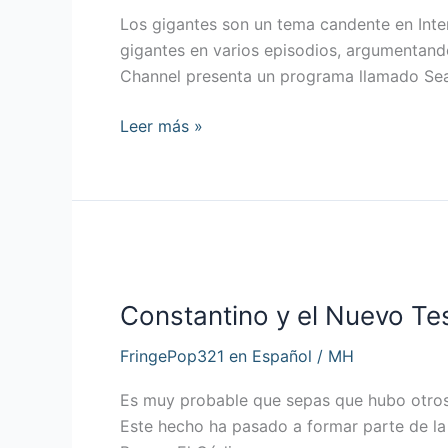
Reales
Los gigantes son un tema candente en Inter
los
gigantes en varios episodios, argumentando
Cráneos
Channel presenta un programa llamado Sear
Gigantes
y
Leer más »
los
Cíclopes?
Constantino
y
Constantino y el Nuevo T
el
Nuevo
FringePop321 en Español
/
MH
Testamento
Es muy probable que sepas que hubo otros e
Este hecho ha pasado a formar parte de la