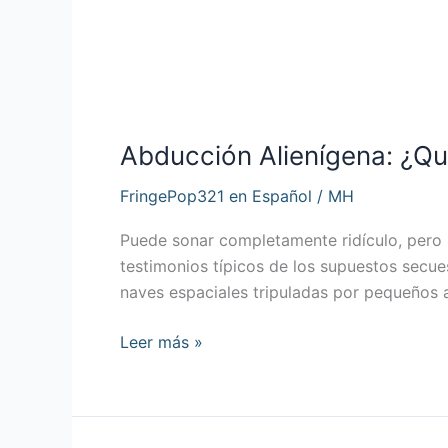
Abducción
Alienígena:
Abducción Alienígena: ¿Q
¿Qué
Está
FringePop321 en Español
/
MH
Pasando
Realmente?
Puede sonar completamente ridículo, pero 
testimonios típicos de los supuestos secu
naves espaciales tripuladas por pequeños 
Leer más »