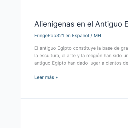
Alienígenas
en
Alienígenas en el Antiguo 
el
Antiguo
FringePop321 en Español
/
MH
Egipto
El antiguo Egipto constituye la base de gra
la escultura, el arte y la religión han sido
antiguo Egipto han dado lugar a cientos d
Leer más »
¿Antiguas
Calaveras