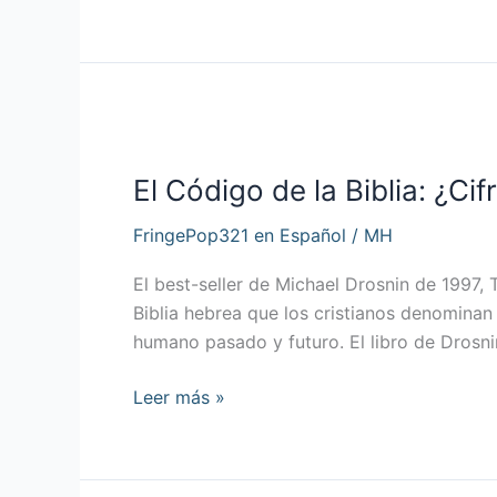
El
Código
El Código de la Biblia: ¿Ci
de
la
FringePop321 en Español
/
MH
Biblia:
¿Cifrado
El best-seller de Michael Drosnin de 1997, 
Oculto
Biblia hebrea que los cristianos denomina
o
humano pasado y futuro. El libro de Drosni
Mito
Absoluto?
Leer más »