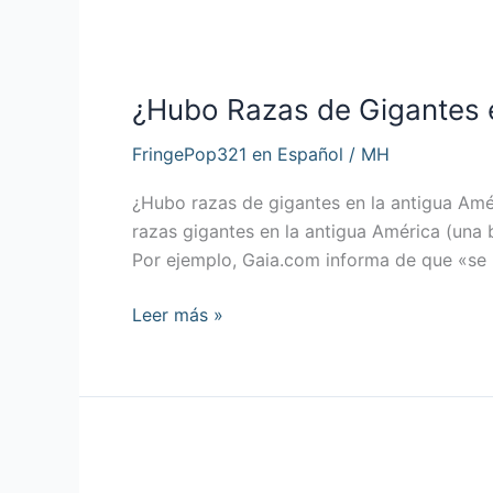
¿Hubo
Razas
¿Hubo Razas de Gigantes 
de
Gigantes
FringePop321 en Español
/
MH
en
América?
¿Hubo razas de gigantes en la antigua Amér
razas gigantes en la antigua América (una 
Por ejemplo, Gaia.com informa de que «se
Leer más »
Jesús
y