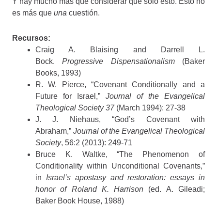
Y hay mucho más que considerar que solo esto. Esto no
es más que
una
cuestión.
Recursos:
Craig A. Blaising and Darrell L.
Bock.
Progressive Dispensationalism
(Baker
Books, 1993)
R. W. Pierce, “Covenant Conditionally and a
Future for Israel,”
Journal of the Evangelical
Theological Society
37
(March 1994): 27-38
J. J. Niehaus, “God’s Covenant with
Abraham,”
Journal of the Evangelical Theological
Society
, 56:2 (2013): 249-71
Bruce K. Waltke, “The Phenomenon of
Conditionality within Unconditional Covenants,”
in
Israel’s apostasy and restoration: essays in
honor of Roland K. Harrison
(ed. A. Gileadi;
Baker Book House, 1988)