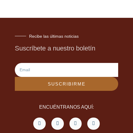
Recibe las últimas noticias
Suscríbete a nuestro boletín
Email
SUSCRIBIRME
ENCUÉNTRANOS AQUÍ:
F
T
L
Y
a
w
i
o
c
i
n
u