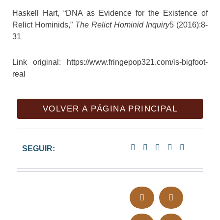
Haskell Hart, “DNA as Evidence for the Existence of
Relict Hominids,”
The Relict Hominid Inquiry
5 (2016):8-
31
Link original: https://www.fringepop321.com/is-bigfoot-
real
VOLVER A PÁGINA PRINCIPAL
SEGUIR: