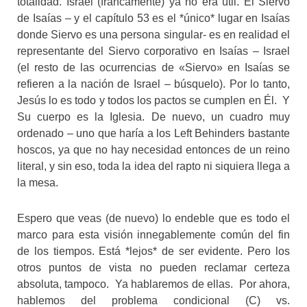
totalidad. Israel (francamente) ya no era útil. El Siervo
de Isaías – y el capítulo 53 es el *único* lugar en Isaías
donde Siervo es una persona singular- es en realidad el
representante del Siervo corporativo en Isaías – Israel
(el resto de las ocurrencias de «Siervo» en Isaías se
refieren a la nación de Israel – búsquelo). Por lo tanto,
Jesús lo es todo y todos los pactos se cumplen en Él. Y
Su cuerpo es la Iglesia. De nuevo, un cuadro muy
ordenado – uno que haría a los Left Behinders bastante
hoscos, ya que no hay necesidad entonces de un reino
literal, y sin eso, toda la idea del rapto ni siquiera llega a
la mesa.
Espero que veas (de nuevo) lo endeble que es todo el
marco para esta visión innegablemente común del fin
de los tiempos. Está *lejos* de ser evidente. Pero los
otros puntos de vista no pueden reclamar certeza
absoluta, tampoco. Ya hablaremos de ellas. Por ahora,
hablemos del problema condicional (C) vs.