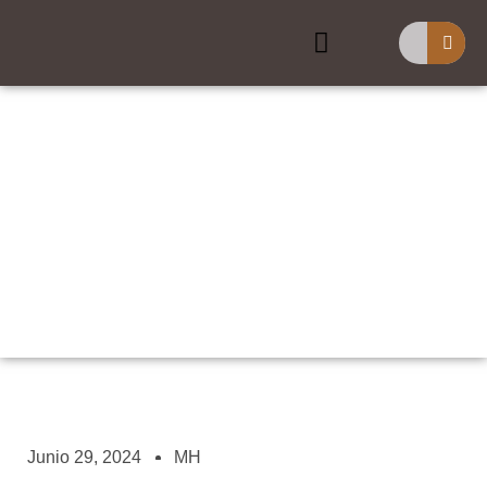
Buscar
¿Por Qué Una Obsesión
Con La Escatología Es
Un Peligro? Pt3
Junio 29, 2024
MH