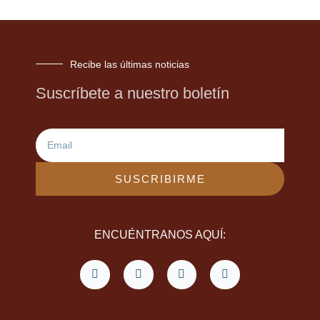
Recibe las últimas noticias
Suscríbete a nuestro boletín
Email
SUSCRIBIRME
ENCUÉNTRANOS AQUÍ:
F
T
L
Y
a
w
i
o
c
i
n
u
e
t
k
t
b
t
e
u