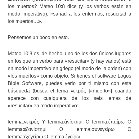
los muertos? Mateo 10:8 dice (y los verbos están en
modo imperativo): «sanad a los enfermos, resucitad a
los muertos…».
Pensemos un poco en esto.
Mateo 10:8 es, de hecho, uno de los dos únicos lugares
en los que un verbo para «resucitar» (y hay varios) está
en modo imperativo en griego (el modo de la orden) con
«los muertos» como objeto. Si tienes el software Logos
Bible Software, puedes verlo por ti mismo con esta
búsqueda (busca el lema νεκρός [«muerto»] cuando
aparece con cualquiera de los seis lemas de
«resucitar» en modo imperativo:
lemma:νεκρός Y lemma:ἀνίστημι O lemma:ἐπαίρω O
lemma:ἐξανίστημι O lemma:συνεγείρω O
lemma:ἐξεγείρω O lemma:ἐγείρω