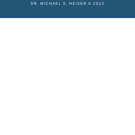
n
DR. MICHAEL S. HEISER © 2023