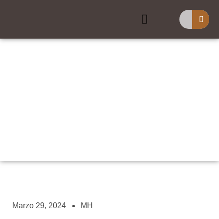
Buscar
OVNIS, ETs Y Religión
Pt.4
Marzo 29, 2024
MH