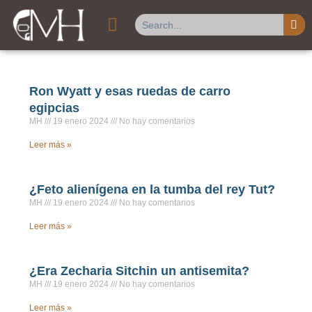
Buscar
Página
Página
Página
Página
Página
Página
Página
Ron Wyatt y esas ruedas de carro
egipcias
MH
19 enero 2024
No hay comentarios
Leer más »
¿Feto alienígena en la tumba del rey Tut?
MH
19 enero 2024
No hay comentarios
Leer más »
¿Era Zecharia Sitchin un antisemita?
MH
19 enero 2024
No hay comentarios
Leer más »